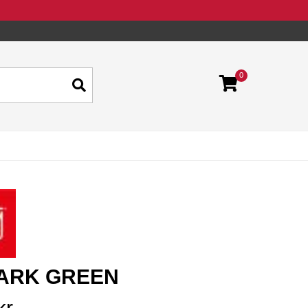
0
DARK GREEN
kr