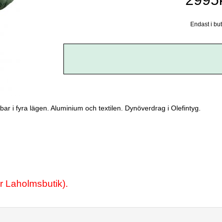
Endast i but
llbar i fyra lägen. Aluminium och textilen. Dynöverdrag i Olefintyg.
år Laholmsbutik).