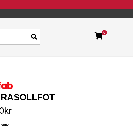
0
ARASOLLFOT
0kr
 butik