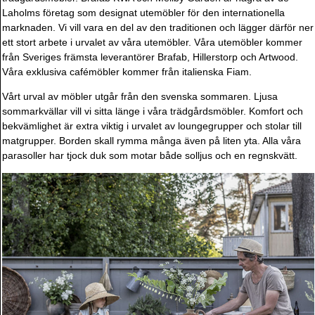
Laholms företag som designat utemöbler för den internationella
marknaden. Vi vill vara en del av den traditionen och lägger därför ner
ett stort arbete i urvalet av våra utemöbler. Våra utemöbler kommer
från Sveriges främsta leverantörer Brafab, Hillerstorp och Artwood.
Våra exklusiva cafémöbler kommer från italienska Fiam.
Vårt urval av möbler utgår från den svenska sommaren. Ljusa
sommarkvällar vill vi sitta länge i våra trädgårdsmöbler. Komfort och
bekvämlighet är extra viktig i urvalet av loungegrupper och stolar till
matgrupper. Borden skall rymma många även på liten yta. Alla våra
parasoller har tjock duk som motar både solljus och en regnskvätt.