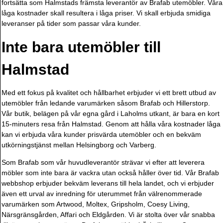
fortsätta som Halmstads främsta leverantör av Brafab utemöbler. Våra
låga kostnader skall resultera i låga priser. Vi skall erbjuda smidiga
leveranser på tider som passar våra kunder.
Inte bara utemöbler till
Halmstad
Med ett fokus på kvalitet och hållbarhet erbjuder vi ett brett utbud av
utemöbler från ledande varumärken såsom Brafab och Hillerstorp.
Vår butik, belägen på vår egna gård i Laholms utkant, är bara en kort
15-minuters resa från Halmstad. Genom att hålla våra kostnader låga
kan vi erbjuda våra kunder prisvärda utemöbler och en bekväm
utkörningstjänst mellan Helsingborg och Varberg.
Som Brafab som vår huvudleverantör strävar vi efter att leverera
möbler som inte bara är vackra utan också håller över tid. Vår Brafab
webbshop erbjuder bekväm leverans till hela landet, och vi erbjuder
även ett urval av inredning för uterummet från välrenommerade
varumärken som Artwood, Moltex, Gripsholm, Coesy Living,
Närsgränsgården, Affari och Eldgården. Vi är stolta över vår snabba